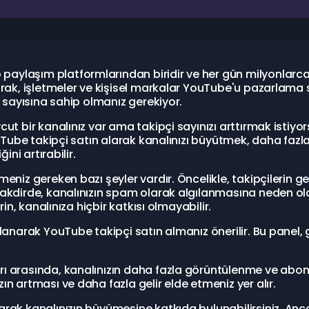
ylaşım platformlarından biridir ve her gün milyonlarca k
arak, işletmeler ve kişisel markalar YouTube'u pazarlama st
i sayısına sahip olmanız gerekiyor.
cut bir kanalınız var ama takipçi sayınızı arttırmak istiy
YouTube takipçi satın alarak kanalınızı büyütmek, daha fa
ini artırabilir.
meniz gereken bazı şeyler vardır. Öncelikle, takipçilerin g
kdirde, kanalınızın spam olarak algılanmasına neden olabil
rin, kanalınıza hiçbir katkısı olmayabilir.
llanarak YouTube takipçi satın almanız önerilir. Bu panel, 
rı arasında, kanalınızın daha fazla görüntülenme ve abon
ın artması ve daha fazla gelir elde etmeniz yer alır.
arak kanalınızın büyümesine katkıda bulunabilirsiniz. Anc